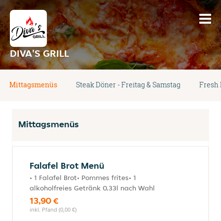
DIVA'S GRILL
Mittagsmenüs
Steak Döner - Freitag & Samstag
Fresh 
Mittagsmenüs
Falafel Brot Menü
• 1 Falafel Brot• Pommes frites• 1
alkoholfreies Getränk 0,33l nach Wahl
13,90 €
inkl. Pfand (0,00 €)