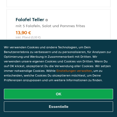
Falafel Teller
mit 5 Falafeln, Salat und Pommes frites
13,90 €
inkl. Pfand (0,00 €)
Wir verwenden Cookies und andere Technologien, um Dein
Benutzererlebnis zu verbessern und zu personalisieren, für Analysen zur
Optimierung und Werbung in Zusammenarbeit mit Dritten. Wir
Falafel im Dürüm
verwenden unsere eigenen Cookies und Cookies von Dritten. Wenn Du
9,50 €
auf OK klickst, akzeptierst Du die Verwendung aller Cookies. Wir setzen
inkl. Pfand (0,00 €)
immer notwendige Cookies. Wähle
Einstellungen verwalten
, um zu
entscheiden, welche Cookies Du akzeptieren möchtest, um Deine
Präferenzen anzupassen und um weitere Informationen zu finden.
Falafel im Brot
OK
Brot mit Falafel
8,50 €
Online Essen Bestellen
Essentielle
inkl. Pfand (0,00 €)